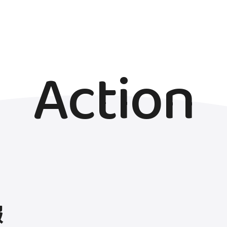
Action
報