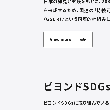
日本の知見と実践をもとに、2
を形成するため、国連の『持続
（GSDR）』という国際的枠組み
View more
ビヨンドSDG
ビヨンドSDGsに取り組んでい