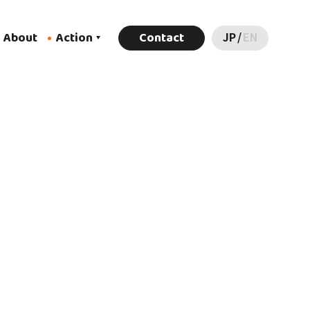
About
Action
Contact
JP
/
EN